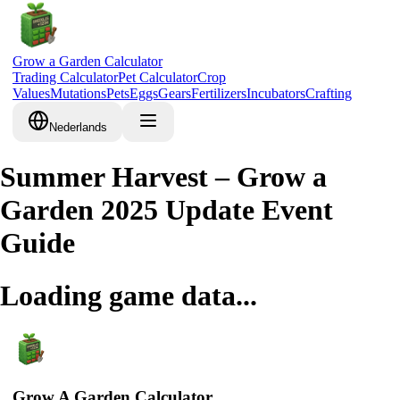
Grow a Garden Calculator
Trading Calculator
Pet Calculator
Crop
Values
Mutations
Pets
Eggs
Gears
Fertilizers
Incubators
Crafting
Nederlands
Summer Harvest – Grow a
Garden 2025 Update Event
Guide
Loading game data...
Grow A Garden Calculator