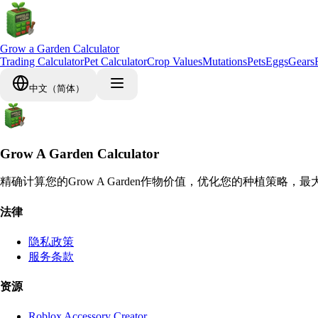
Grow a Garden Calculator
Trading Calculator
Pet Calculator
Crop Values
Mutations
Pets
Eggs
Gears
中文（简体）
Grow A Garden Calculator
精确计算您的Grow A Garden作物价值，优化您的种植策略，
法律
隐私政策
服务条款
资源
Roblox Accessory Creator