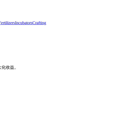
Fertilizers
Incubators
Crafting
最大化收益。