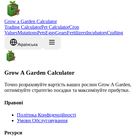
Grow a Garden Calculator
Trading Calculator
Pet Calculator
Crop
Values
Mutations
Pets
Eggs
Gears
Fertilizers
Incubators
Crafting
Українська
Grow A Garden Calculator
Точно розраховуйте вартість ваших рослин Grow A Garden,
оптимізуйте стратегію посадки та максимізуйте прибутки.
Правові
Політика Конфіденційності
Умови Обслуговування
Ресурси