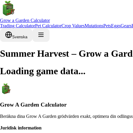
Grow a Garden Calculator
Trading Calculator
Pet Calculator
Crop Values
Mutations
Pets
Eggs
Gears
Svenska
Summer Harvest – Grow a Gard
Loading game data...
Grow A Garden Calculator
Beräkna dina Grow A Garden grödvärden exakt, optimera din odlingsst
Juridisk information