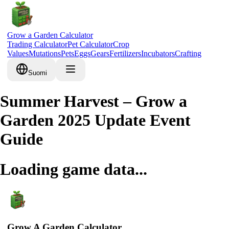
Grow a Garden Calculator
Trading Calculator
Pet Calculator
Crop
Values
Mutations
Pets
Eggs
Gears
Fertilizers
Incubators
Crafting
Suomi
Summer Harvest – Grow a
Garden 2025 Update Event
Guide
Loading game data...
Grow A Garden Calculator