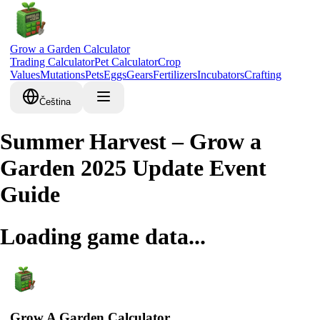
Grow a Garden Calculator
Trading Calculator
Pet Calculator
Crop
Values
Mutations
Pets
Eggs
Gears
Fertilizers
Incubators
Crafting
Čeština
Summer Harvest – Grow a
Garden 2025 Update Event
Guide
Loading game data...
Grow A Garden Calculator